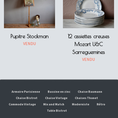
Pupitre Stockman
12 assiettes creuses
VENDU
Mozart U&C
Sarreguemines
VENDU
Armoire Parisienne
Bassine en zinc
Chaise Baumann
Chaise Bistrot
Chaise Vintage
Chaises Thonet
Commode Vintage
Mix and Match
Moderniste
Rétro
Table Bistrot