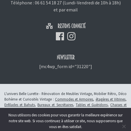
Téléphone :
06 61 54 18 27
(Lundi-Vendredi de 10h à 18h)
et
par email
RESTONS CONNECTÉ
NEWSLETTER
[mc4wp_form id="31220"]
L'univers Belle Lurette - Rénovation de Meubles Vintage, Mobilier Rétro, Déco
Bohème et Curiosités Vintage :
Commodes et Armoires
,
étagères et Vitrines
,
Enfilades et Bahuts
,
Bureaux et Secrétaires
,
Tables et Guéridons
,
Chaises et
Fauteuils
,
Petits Meubles
,
Meubles Enfants
,
Tiroirs
,
Luminaires
Nous utilisons des cookies pour vous garantir la meilleure expérience sur
© 2013 - 2026 L'atelier Belle Lurette - Rénovation de meubles vintage, en
notre site web. Si vous continuez à utiliser ce site, nous supposerons que
Alsace à Colmar -
Révoquer le consentement
vous en êtes satisfait.