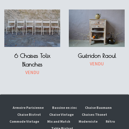
6 Chaises Tolix
Guéridon Raoul
VENDU
Blanches
VENDU
Armoire Parisienne
Bassine en zinc
Chaise Baumann
Chaise Bistrot
Chaise Vintage
Chaises Thonet
Commode Vintage
Mix and Match
Moderniste
Rétro
Table Bistrot