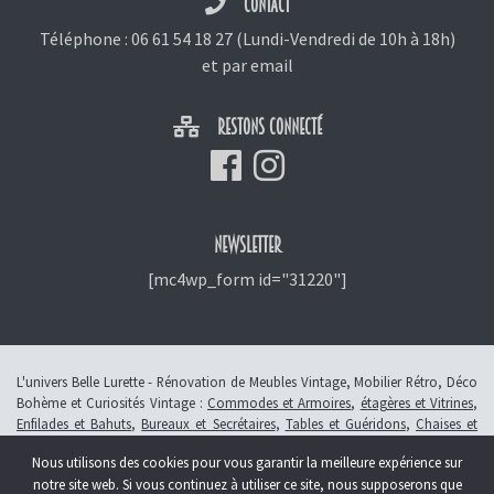
CONTACT
Téléphone :
06 61 54 18 27
(Lundi-Vendredi de 10h à 18h)
et
par email
RESTONS CONNECTÉ
NEWSLETTER
[mc4wp_form id="31220"]
L'univers Belle Lurette - Rénovation de Meubles Vintage, Mobilier Rétro, Déco
Bohème et Curiosités Vintage :
Commodes et Armoires
,
étagères et Vitrines
,
Enfilades et Bahuts
,
Bureaux et Secrétaires
,
Tables et Guéridons
,
Chaises et
Fauteuils
,
Petits Meubles
,
Meubles Enfants
,
Tiroirs
,
Luminaires
Nous utilisons des cookies pour vous garantir la meilleure expérience sur
© 2013 - 2026 L'atelier Belle Lurette - Rénovation de meubles vintage, en
notre site web. Si vous continuez à utiliser ce site, nous supposerons que