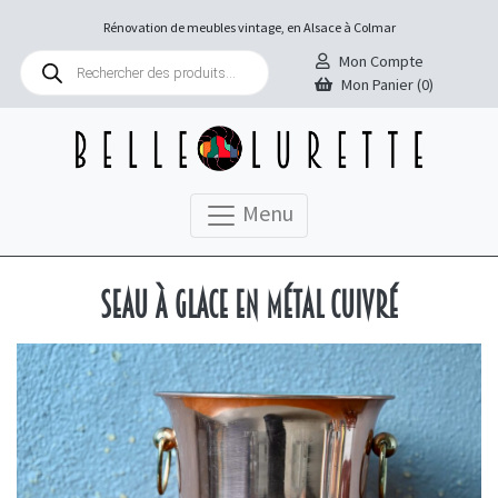
Rénovation de meubles vintage, en Alsace à Colmar
Recherche
Mon Compte
de
Mon Panier (0)
produits
Menu
Seau à glace en métal cuivré