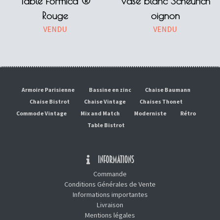
Table Formica ®
Vase blanc Scheurich
Rouge
oignon
VENDU
VENDU
Armoire Parisienne
Bassine en zinc
Chaise Baumann
Chaise Bistrot
Chaise Vintage
Chaises Thonet
Commode Vintage
Mix and Match
Moderniste
Rétro
Table Bistrot
INFORMATIONS
Commande
Conditions Générales de Vente
Informations importantes
Livraison
Mentions légales