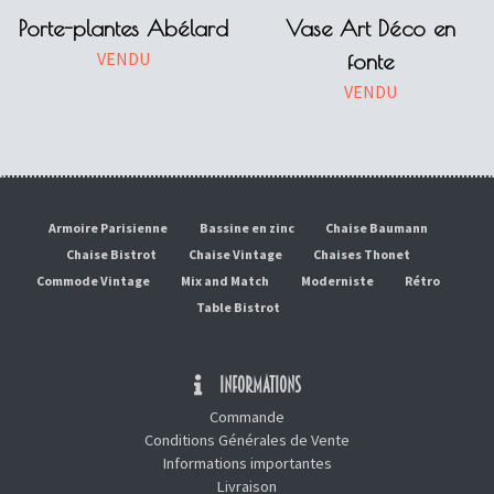
Porte-plantes Abélard
Vase Art Déco en
VENDU
fonte
VENDU
Armoire Parisienne
Bassine en zinc
Chaise Baumann
Chaise Bistrot
Chaise Vintage
Chaises Thonet
Commode Vintage
Mix and Match
Moderniste
Rétro
Table Bistrot
INFORMATIONS
Commande
Conditions Générales de Vente
Informations importantes
Livraison