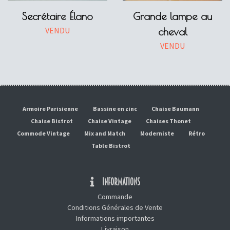
Secrétaire Élano
Grande lampe au
VENDU
cheval
VENDU
Armoire Parisienne
Bassine en zinc
Chaise Baumann
Chaise Bistrot
Chaise Vintage
Chaises Thonet
Commode Vintage
Mix and Match
Moderniste
Rétro
Table Bistrot
INFORMATIONS
Commande
Conditions Générales de Vente
Informations importantes
Livraison