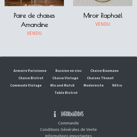
Paire de chaises
Miroir Raphaël
VENDU
Amandine
VENDU
Armoire Parisienne
Bassine en zinc
Chaise Baumann
Chaise Bistrot
Chaise Vintage
Chaises Thonet
Commode Vintage
Mix and Match
Moderniste
Rétro
Table Bistrot
INFORMATIONS
Commande
Conditions Générales de Vente
Informations importantes