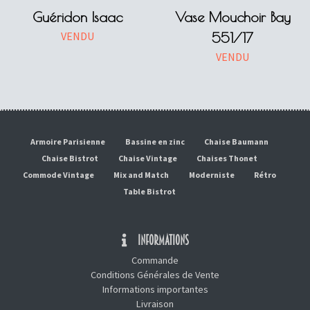
Guéridon Isaac
Vase Mouchoir Bay
VENDU
551/17
VENDU
Armoire Parisienne
Bassine en zinc
Chaise Baumann
Chaise Bistrot
Chaise Vintage
Chaises Thonet
Commode Vintage
Mix and Match
Moderniste
Rétro
Table Bistrot
INFORMATIONS
Commande
Conditions Générales de Vente
Informations importantes
Livraison