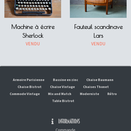
Machine à écrire
Fauteuil scandinave
Sherlock
Lars
VENDU
VENDU
Armoire Parisienne
Bassine en zinc
Chaise Baumann
Chaise Bistrot
Chaise Vintage
Chaises Thonet
Commode Vintage
Mix and Match
Moderniste
Rétro
Table Bistrot
INFORMATIONS
Commande