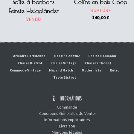
Boîte à bonbons
Coffre en bois Coop
RUPTURE
Feinste Helgoländer
140,00
€
VENDU
Armoire Parisienne
Bassine en zinc
Chaise Baumann
Chaise Bistrot
Chaise Vintage
Chaises Thonet
Commode Vintage
Mix and Match
Moderniste
Rétro
Table Bistrot
INFORMATIONS
Commande
Conditions Générales de Vente
Informations importantes
Livraison
Mentions légales