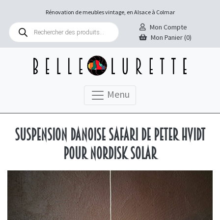
Rénovation de meubles vintage, en Alsace à Colmar
Recherche
Mon Compte
de
Mon Panier (0)
produits
Menu
Suspension danoise Safari de Peter Hvidt
pour Nordisk Solar