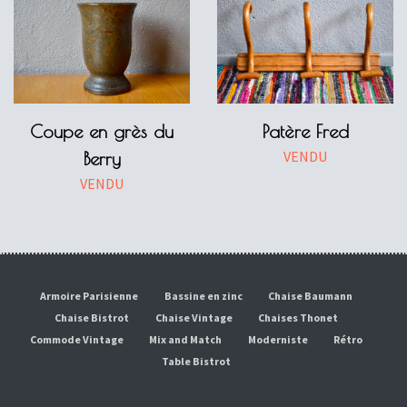
Coupe en grès du
Patère Fred
VENDU
Berry
VENDU
Armoire Parisienne
Bassine en zinc
Chaise Baumann
Chaise Bistrot
Chaise Vintage
Chaises Thonet
Commode Vintage
Mix and Match
Moderniste
Rétro
Table Bistrot