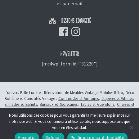
et
par email
RESTONS CONNECTÉ
NEWSLETTER
[mc4wp_form id="31220"]
L'univers Belle Lurette - Rénovation de Meubles Vintage, Mobilier Rétro, Déco
Bohème et Curiosités Vintage :
Commodes et Armoires
,
étagères et Vitrines
,
Enfilades et Bahuts
,
Bureaux et Secrétaires
,
Tables et Guéridons
,
Chaises et
Fauteuils
,
Petits Meubles
,
Meubles Enfants
,
Tiroirs
,
Luminaires
Nous utilisons des cookies pour vous garantir la meilleure expérience sur
© 2013 - 2026 L'atelier Belle Lurette - Rénovation de meubles vintage, en
notre site web. Si vous continuez à utiliser ce site, nous supposerons que
Alsace à Colmar -
Révoquer le consentement
vous en êtes satisfait.
Création :
Symbioseo
Accepter
Refuser
Politique de confidentialité