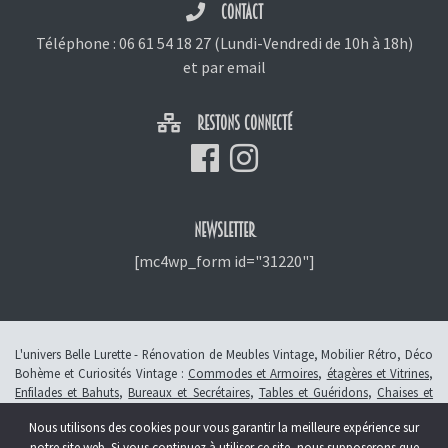
CONTACT
Téléphone :
06 61 54 18 27
(Lundi-Vendredi de 10h à 18h)
et
par email
RESTONS CONNECTÉ
NEWSLETTER
[mc4wp_form id="31220"]
L'univers Belle Lurette - Rénovation de Meubles Vintage, Mobilier Rétro, Déco
Bohème et Curiosités Vintage :
Commodes et Armoires
,
étagères et Vitrines
,
Enfilades et Bahuts
,
Bureaux et Secrétaires
,
Tables et Guéridons
,
Chaises et
Fauteuils
,
Petits Meubles
,
Meubles Enfants
,
Tiroirs
,
Luminaires
Nous utilisons des cookies pour vous garantir la meilleure expérience sur
© 2013 - 2026 L'atelier Belle Lurette - Rénovation de meubles vintage, en
notre site web. Si vous continuez à utiliser ce site, nous supposerons que