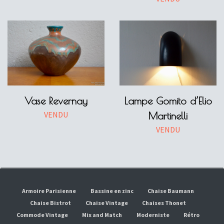
Vase Revernay
Lampe Gomito d’Elio
VENDU
Martinelli
VENDU
Armoire Parisienne
Bassine en zinc
Chaise Baumann
Chaise Bistrot
Chaise Vintage
Chaises Thonet
Commode Vintage
Mix and Match
Moderniste
Rétro