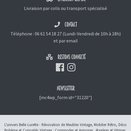
Livraison par colis ou transport spécialisé
CONTACT
Téléphone :
06 61 54 18 27
(Lundi-Vendredi de 10h à 18h)
et
par email
RESTONS CONNECTÉ
NEWSLETTER
[mc4wp_form id="31220"]
L'univers Belle Lurette - Rénovation de Meubles Vintage, Mobilier Rétro, Déco
Bohème et Curiosités Vintage :
Commodes et Armoires
,
étagères et Vitrines
,