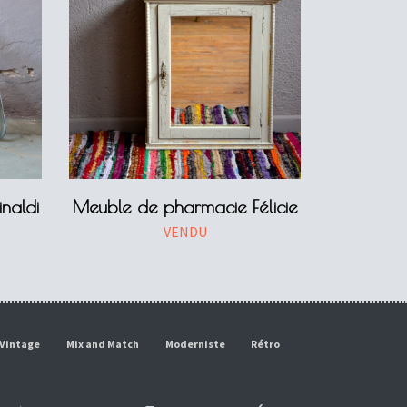
naldi
Meuble de pharmacie Félicie
VENDU
Vintage
Mix and Match
Moderniste
Rétro