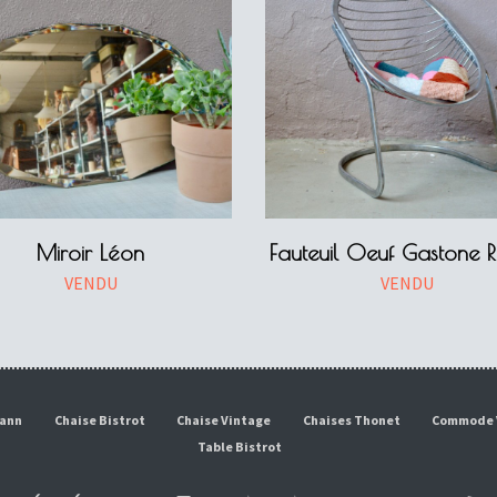
Miroir Léon
Fauteuil Oeuf Gastone Ri
VENDU
VENDU
mann
Chaise Bistrot
Chaise Vintage
Chaises Thonet
Commode 
Table Bistrot