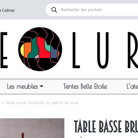
Recherche
de
à Colmar
produits
Les meubles
Tentes Belle Etoile
L’ate
»
Table basse brutaliste en pierre de lave
Table basse bru