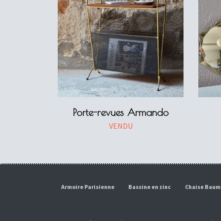
Porte-revues Armando
VENDU
Armoire Parisienne
Bassine en zinc
Chaise Bau