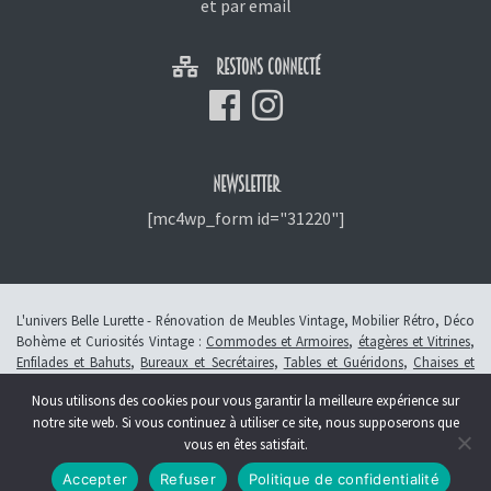
et
par email
RESTONS CONNECTÉ
NEWSLETTER
[mc4wp_form id="31220"]
L'univers Belle Lurette - Rénovation de Meubles Vintage, Mobilier Rétro, Déco
Bohème et Curiosités Vintage :
Commodes et Armoires
,
étagères et Vitrines
,
Enfilades et Bahuts
,
Bureaux et Secrétaires
,
Tables et Guéridons
,
Chaises et
Fauteuils
,
Petits Meubles
,
Meubles Enfants
,
Tiroirs
,
Luminaires
Nous utilisons des cookies pour vous garantir la meilleure expérience sur
© 2013 - 2026 L'atelier Belle Lurette - Rénovation de meubles vintage, en
notre site web. Si vous continuez à utiliser ce site, nous supposerons que
Alsace à Colmar -
Révoquer le consentement
vous en êtes satisfait.
Création :
Symbioseo
Accepter
Refuser
Politique de confidentialité