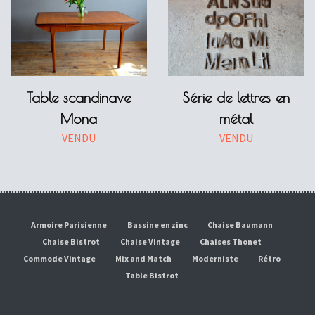
Table scandinave
Série de lettres en
Mona
métal
VENDU
VENDU
Armoire Parisienne
Bassine en zinc
Chaise Baumann
Chaise Bistrot
Chaise Vintage
Chaises Thonet
Commode Vintage
Mix and Match
Moderniste
Rétro
Table Bistrot