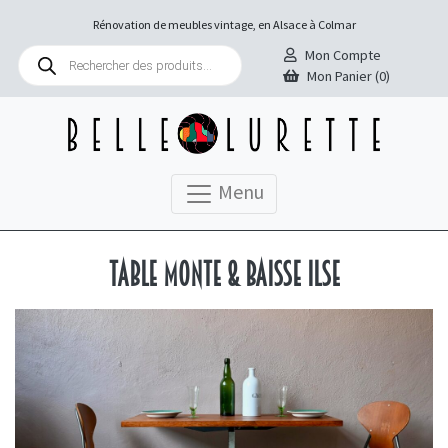
Rénovation de meubles vintage, en Alsace à Colmar
Recherche
Mon Compte
de
Mon Panier (0)
produits
Menu
Table monte & baisse Ilse