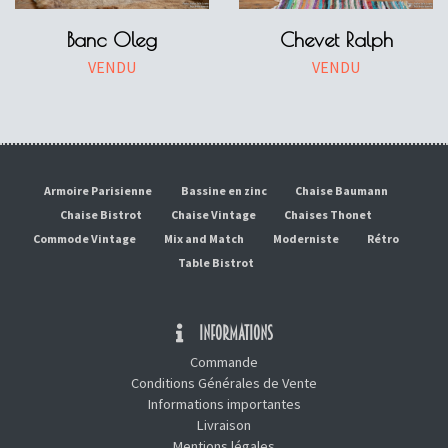
Banc Oleg
Chevet Ralph
VENDU
VENDU
Armoire Parisienne
Bassine en zinc
Chaise Baumann
Chaise Bistrot
Chaise Vintage
Chaises Thonet
Commode Vintage
Mix and Match
Moderniste
Rétro
Table Bistrot
INFORMATIONS
Commande
Conditions Générales de Vente
Informations importantes
Livraison
Mentions légales