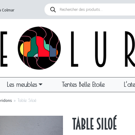
Recherche
de
à Colmar
produits
Les meubles
Tentes Belle Etoile
L’ate
éridons
»
Table Siloé
Table Siloé