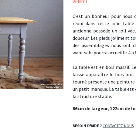
VENDU
C’est un bonheur pour nous de
réuni dans cette jolie table
ancienne possède un joli vé
douceur. Les pieds joliment tou
des assemblages nous ont ch
wabi-sabi pourra accueillir 4 à
La table est en bois massif. L
laisse apparaître le bois brut
tourné présente une peinture 
un petit manque. La table est e
la structure stable.
86cm de largeur, 122cm de l
BESOIN D'AIDE ?
CONTACTEZ-NOUS