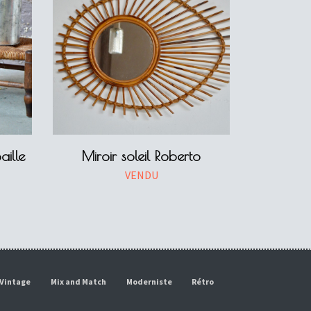
aille
Miroir soleil Roberto
VENDU
Vintage
Mix and Match
Moderniste
Rétro