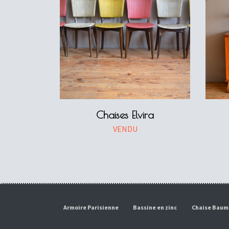
Chaises Elvira
VENDU
Armoire Parisienne
Bassine en zinc
Chaise Bau