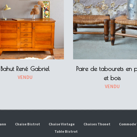
Bahut René Gabriel
Paire de tabourets en p
VENDU
et bois
VENDU
mann
Chaise Bistrot
Chaise Vintage
Chaises Thonet
Commode 
Table Bistrot