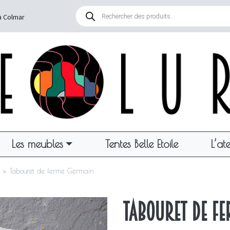
Recherche
de
à Colmar
produits
Les meubles
Tentes Belle Etoile
L’ate
»
Tabouret de ferme Germain
Tabouret de f