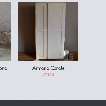
pone
Armoire Carole
VENDU