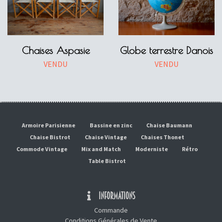
Chaises Aspasie
Globe terrestre Danois
VENDU
VENDU
Armoire Parisienne
Bassine en zinc
Chaise Baumann
Chaise Bistrot
Chaise Vintage
Chaises Thonet
Commode Vintage
Mix and Match
Moderniste
Rétro
Table Bistrot
INFORMATIONS
Commande
Conditions Générales de Vente