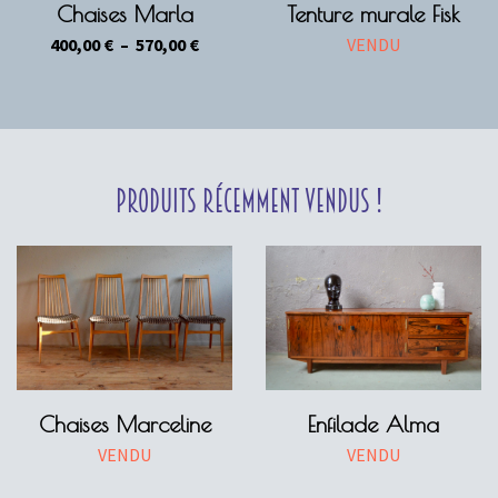
Chaises Marla
Tenture murale Fisk
Plage
400,00
€
–
570,00
€
VENDU
de
prix :
400,00 €
à
570,00 €
Produits récemment vendus !
Chaises Marceline
Enfilade Alma
VENDU
VENDU