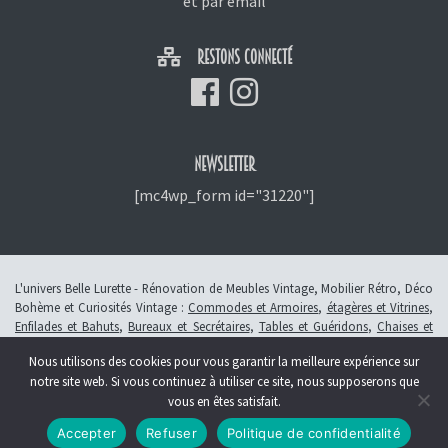
et
par email
RESTONS CONNECTÉ
NEWSLETTER
[mc4wp_form id="31220"]
L'univers Belle Lurette - Rénovation de Meubles Vintage, Mobilier Rétro, Déco
Bohème et Curiosités Vintage :
Commodes et Armoires
,
étagères et Vitrines
,
Enfilades et Bahuts
,
Bureaux et Secrétaires
,
Tables et Guéridons
,
Chaises et
Fauteuils
,
Petits Meubles
,
Meubles Enfants
,
Tiroirs
,
Luminaires
Nous utilisons des cookies pour vous garantir la meilleure expérience sur
© 2013 - 2026 L'atelier Belle Lurette - Rénovation de meubles vintage, en
notre site web. Si vous continuez à utiliser ce site, nous supposerons que
Alsace à Colmar -
Révoquer le consentement
vous en êtes satisfait.
Création :
Symbioseo
Accepter
Refuser
Politique de confidentialité