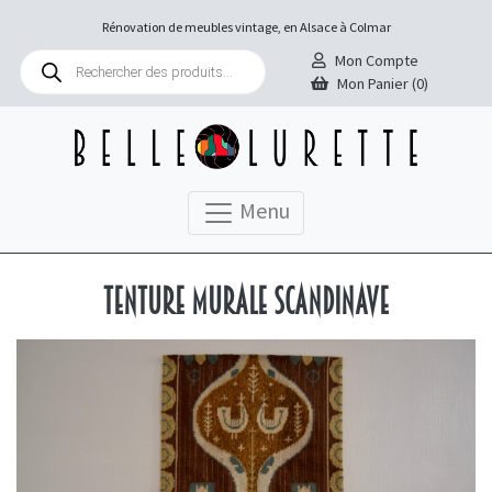
Rénovation de meubles vintage, en Alsace à Colmar
Recherche
Mon Compte
de
Mon Panier (0)
produits
Menu
Tenture murale scandinave