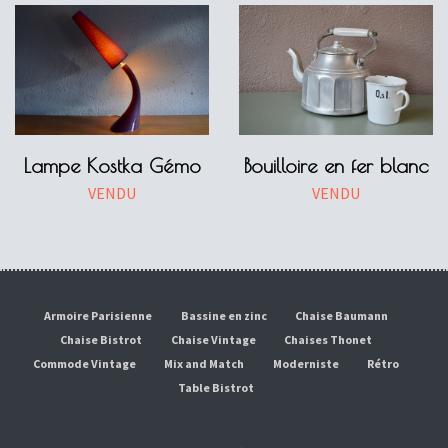
Lampe Kostka Gémo
Bouilloire en fer blanc
VENDU
VENDU
Armoire Parisienne
Bassine en zinc
Chaise Baumann
Chaise Bistrot
Chaise Vintage
Chaises Thonet
Commode Vintage
Mix and Match
Moderniste
Rétro
Table Bistrot