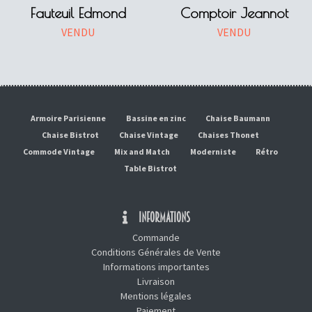
Fauteuil Edmond
Comptoir Jeannot
VENDU
VENDU
Armoire Parisienne
Bassine en zinc
Chaise Baumann
Chaise Bistrot
Chaise Vintage
Chaises Thonet
Commode Vintage
Mix and Match
Moderniste
Rétro
Table Bistrot
INFORMATIONS
Commande
Conditions Générales de Vente
Informations importantes
Livraison
Mentions légales
Paiement