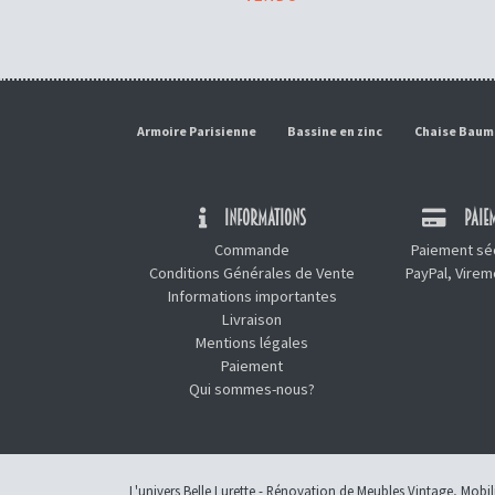
Armoire Parisienne
Bassine en zinc
Chaise Bau
INFORMATIONS
PAIEM
Commande
Paiement séc
Conditions Générales de Vente
PayPal, Vire
Informations importantes
Livraison
Mentions légales
Paiement
Qui sommes-nous?
L'univers Belle Lurette - Rénovation de Meubles Vintage, Mobi