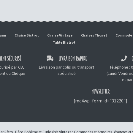
mann
Chaise Bistrot
Chaise Vintage
Chaises Thonet
Commode 
Table Bistrot
ENT SÉCURISÉ
LIVRAISON RAPIDE
C
urisé par CB,
Livraison par colis ou transport
Téléphone :
0
ment ou Chèque
spécialisé
(Lundi-Vendred
et
par
NEWSLETTER
[mc4wp_form id="31220"]
lier Rétro, Déco Bohème et Curiosités Vintage :
Commodes et Armoires
,
étagères et 