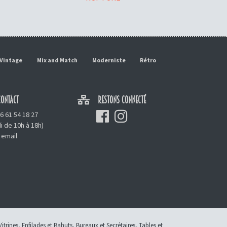
Vintage
Mix and Match
Moderniste
Rétro
ONTACT
RESTONS CONNECTÉ
6 61 54 18 27
i de 10h à 18h)
 email
Vitrines
,
Enfilades et Bahuts
,
Bureaux et Secrétaires
,
Tables et