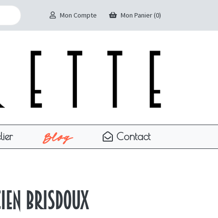
Mon Compte
Mon Panier (0)
Blog
lier
Contact
cien Brisdoux