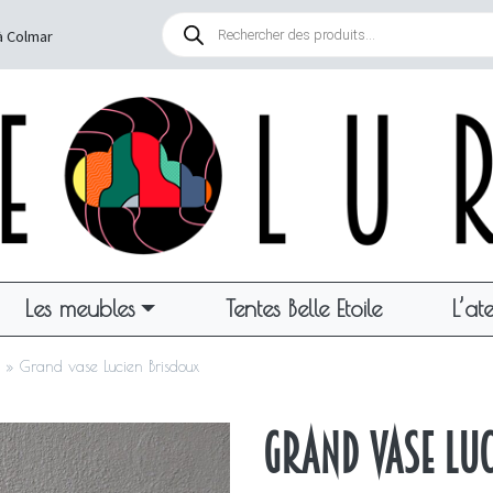
Recherche
de
à Colmar
produits
Les meubles
Tentes Belle Etoile
L’ate
»
Grand vase Lucien Brisdoux
Grand vase Lu