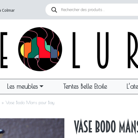
Recherche
de
à Colmar
produits
Les meubles
Tentes Belle Etoile
L’ate
»
Vase Bodo Mans pour Bay
Vase Bodo Man