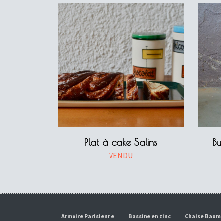
Plat à cake Salins
B
VENDU
Armoire Parisienne
Bassine en zinc
Chaise Bau