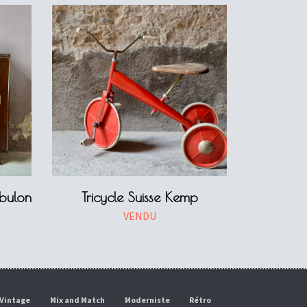
bulon
Tricycle Suisse Kemp
VENDU
Vintage
Mix and Match
Moderniste
Rétro