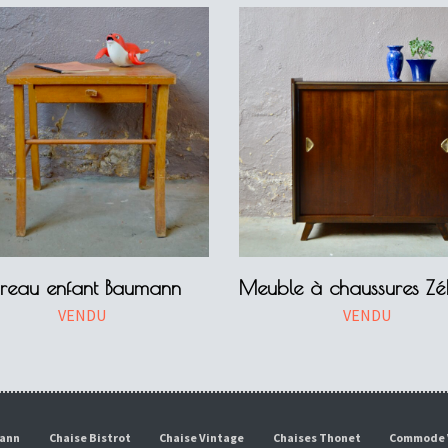
ureau enfant Baumann
Meuble à chaussures Zé
VENDU
VENDU
mann
Chaise Bistrot
Chaise Vintage
Chaises Thonet
Commode 