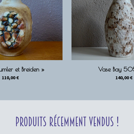
mler et Breiden »
Vase Bay 5
110,00
€
140,00
€
Produits récemment vendus !