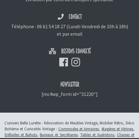
CONTACT
Téléphone :
06 61 54 18 27
(Lundi-Vendredi de 10h à 18h)
et
par email
RESTONS CONNECTÉ
NEWSLETTER
[mc4wp_form id="31220"]
L'univers Belle Lurette - Rénovation de Meubles Vintage, Mobilier Rétro, Déco
Bohème et Curiosités Vintage :
Commodes et Armoires
,
étagères et Vitrines
,
Enfilades et Bahuts
,
Bureaux et Secrétaires
,
Tables et Guéridons
,
Chaises et