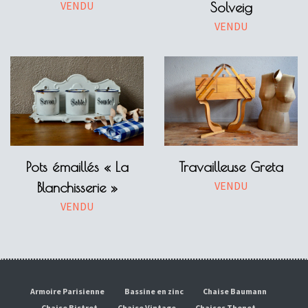
VENDU
Solveig
VENDU
Pots émaillés « La
Travailleuse Greta
VENDU
Blanchisserie »
VENDU
Armoire Parisienne
Bassine en zinc
Chaise Baumann
Chaise Bistrot
Chaise Vintage
Chaises Thonet