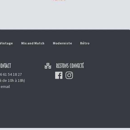
Vintage
Mix and Match
Moderniste
Rétro
ONTACT
RESTONS CONNECTÉ
6 61 54 18 27
i de 10h à 18h)
 email