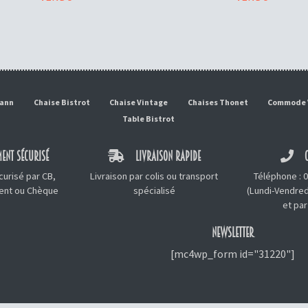
mann
Chaise Bistrot
Chaise Vintage
Chaises Thonet
Commode 
Table Bistrot
ENT SÉCURISÉ
LIVRAISON RAPIDE
C
urisé par CB,
Livraison par colis ou transport
Téléphone :
0
ment ou Chèque
spécialisé
(Lundi-Vendred
et
par
NEWSLETTER
[mc4wp_form id="31220"]