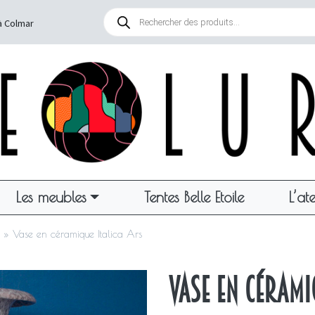
Recherche
de
à Colmar
produits
Les meubles
Tentes Belle Etoile
L’ate
»
Vase en céramique Italica Ars
Vase en cérami