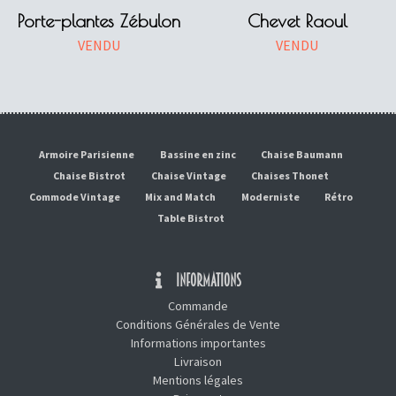
Porte-plantes Zébulon
Chevet Raoul
VENDU
VENDU
Armoire Parisienne
Bassine en zinc
Chaise Baumann
Chaise Bistrot
Chaise Vintage
Chaises Thonet
Commode Vintage
Mix and Match
Moderniste
Rétro
Table Bistrot
INFORMATIONS
Commande
Conditions Générales de Vente
Informations importantes
Livraison
Mentions légales