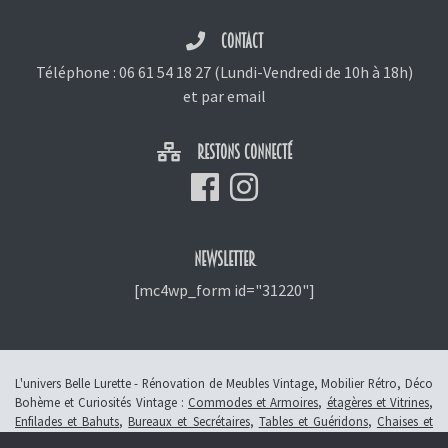
CONTACT
Téléphone :
06 61 54 18 27
(Lundi-Vendredi de 10h à 18h)
et
par email
RESTONS CONNECTÉ
NEWSLETTER
[mc4wp_form id="31220"]
L'univers Belle Lurette - Rénovation de Meubles Vintage, Mobilier Rétro, Déco
Bohème et Curiosités Vintage :
Commodes et Armoires
,
étagères et Vitrines
,
Enfilades et Bahuts
,
Bureaux et Secrétaires
,
Tables et Guéridons
,
Chaises et
Fauteuils
,
Petits Meubles
,
Meubles Enfants
,
Tiroirs
,
Luminaires