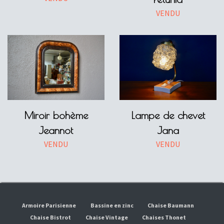
VENDU
Miroir bohème
Lampe de chevet
Jeannot
Jana
VENDU
VENDU
Armoire Parisienne
Bassine en zinc
Chaise Baumann
Chaise Bistrot
Chaise Vintage
Chaises Thonet