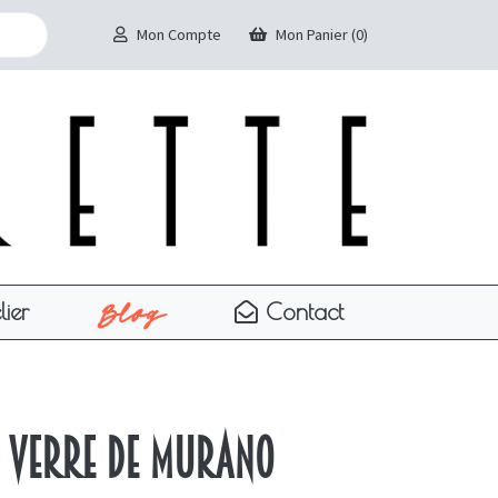
Mon Compte
Mon Panier (0)
Blog
lier
Contact
 verre de murano