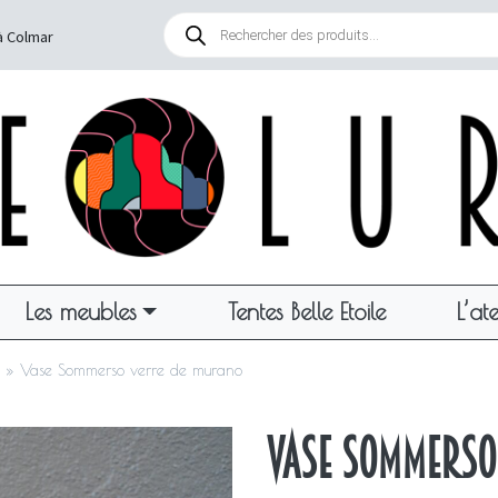
Recherche
de
à Colmar
produits
Les meubles
Tentes Belle Etoile
L’ate
»
Vase Sommerso verre de murano
Vase Sommerso