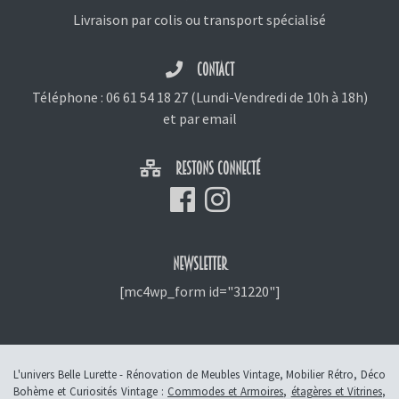
Livraison par colis ou transport spécialisé
CONTACT
Téléphone :
06 61 54 18 27
(Lundi-Vendredi de 10h à 18h)
et
par email
RESTONS CONNECTÉ
NEWSLETTER
[mc4wp_form id="31220"]
L'univers Belle Lurette - Rénovation de Meubles Vintage, Mobilier Rétro, Déco
Bohème et Curiosités Vintage :
Commodes et Armoires
,
étagères et Vitrines
,