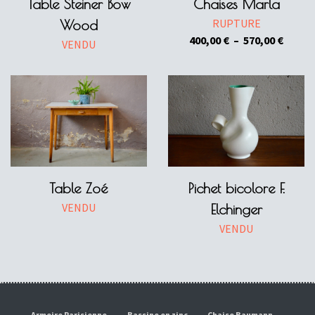
Table Steiner Bow
Chaises Marla
RUPTURE
Wood
Plage
400,00
€
–
570,00
€
VENDU
de
prix :
400,00
à
570,00
Table Zoé
Pichet bicolore F.
VENDU
Elchinger
VENDU
Armoire Parisienne
Bassine en zinc
Chaise Baumann