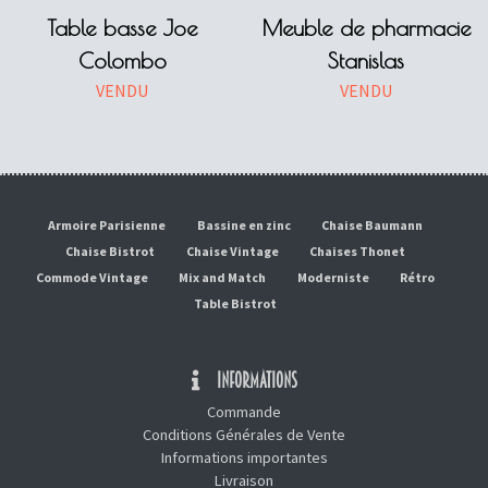
Table basse Joe
Meuble de pharmacie
Colombo
Stanislas
VENDU
VENDU
Armoire Parisienne
Bassine en zinc
Chaise Baumann
Chaise Bistrot
Chaise Vintage
Chaises Thonet
Commode Vintage
Mix and Match
Moderniste
Rétro
Table Bistrot
INFORMATIONS
Commande
Conditions Générales de Vente
Informations importantes
Livraison