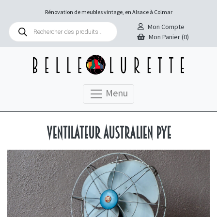
Rénovation de meubles vintage, en Alsace à Colmar
Recherche
Mon Compte
de
Mon Panier (0)
produits
Menu
Ventilateur australien PYE