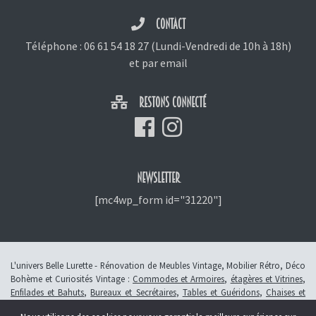
CONTACT
Téléphone :
06 61 54 18 27
(Lundi-Vendredi de 10h à 18h)
et
par email
RESTONS CONNECTÉ
NEWSLETTER
[mc4wp_form id="31220"]
L'univers Belle Lurette - Rénovation de Meubles Vintage, Mobilier Rétro, Déco
Bohème et Curiosités Vintage :
Commodes et Armoires
,
étagères et Vitrines
,
Enfilades et Bahuts
,
Bureaux et Secrétaires
,
Tables et Guéridons
,
Chaises et
Fauteuils
,
Petits Meubles
,
Meubles Enfants
,
Tiroirs
,
Luminaires