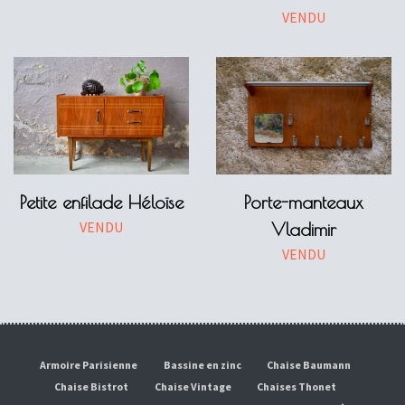
VENDU
Petite enfilade Héloïse
Porte-manteaux
VENDU
Vladimir
VENDU
Armoire Parisienne
Bassine en zinc
Chaise Baumann
Chaise Bistrot
Chaise Vintage
Chaises Thonet