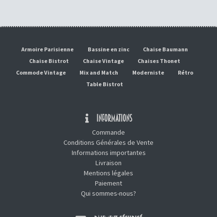
Armoire Parisienne
Bassine en zinc
Chaise Baumann
Chaise Bistrot
Chaise Vintage
Chaises Thonet
Commode Vintage
Mix and Match
Moderniste
Rétro
Table Bistrot
INFORMATIONS
Commande
Conditions Générales de Vente
Informations importantes
Livraison
Mentions légales
Paiement
Qui sommes-nous?