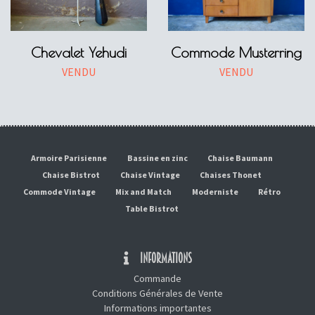
Chevalet Yehudi
Commode Musterring
VENDU
VENDU
Armoire Parisienne
Bassine en zinc
Chaise Baumann
Chaise Bistrot
Chaise Vintage
Chaises Thonet
Commode Vintage
Mix and Match
Moderniste
Rétro
Table Bistrot
INFORMATIONS
Commande
Conditions Générales de Vente
Informations importantes