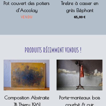
Pot couvert des potiers
Tirelire à casser en
d’Accolay
grès Eléphant
VENDU
65,00
€
Produits récemment vendus !
Composition Abstraite
Porte-manteaux bois
JB Thiery 1961
courbé & cuir