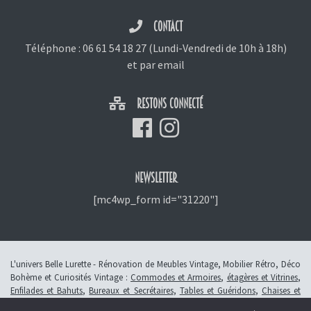
CONTACT
Téléphone :
06 61 54 18 27
(Lundi-Vendredi de 10h à 18h)
et
par email
RESTONS CONNECTÉ
NEWSLETTER
[mc4wp_form id="31220"]
L'univers Belle Lurette - Rénovation de Meubles Vintage, Mobilier Rétro, Déco
Bohème et Curiosités Vintage :
Commodes et Armoires
,
étagères et Vitrines
,
Enfilades et Bahuts
,
Bureaux et Secrétaires
,
Tables et Guéridons
,
Chaises et
Fauteuils
,
Petits Meubles
,
Meubles Enfants
,
Tiroirs
,
Luminaires