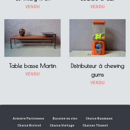
VENDU
VENDU
Table basse Martin
Distributeur à chewing
VENDU
gums
VENDU
Armoire Parisienne
Bassine en zinc
Chaise Baumann
Chaise Bistrot
Chaise Vintage
Chaises Thonet