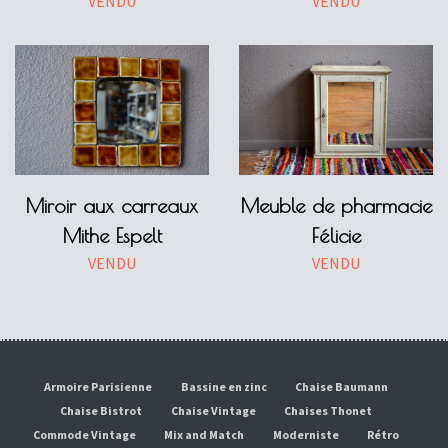
VENDU
VENDU
Miroir aux carreaux
Meuble de pharmacie
Mithe Espelt
Félicie
VENDU
VENDU
Armoire Parisienne
Bassine en zinc
Chaise Baumann
Chaise Bistrot
Chaise Vintage
Chaises Thonet
Commode Vintage
Mix and Match
Moderniste
Rétro