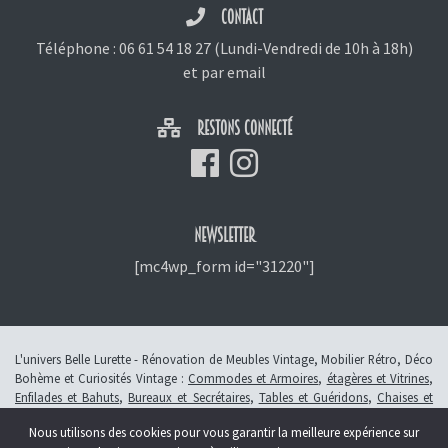
CONTACT
Téléphone :
06 61 54 18 27
(Lundi-Vendredi de 10h à 18h)
et
par email
RESTONS CONNECTÉ
NEWSLETTER
[mc4wp_form id="31220"]
L'univers Belle Lurette - Rénovation de Meubles Vintage, Mobilier Rétro, Déco
Bohème et Curiosités Vintage :
Commodes et Armoires
,
étagères et Vitrines
,
Enfilades et Bahuts
,
Bureaux et Secrétaires
,
Tables et Guéridons
,
Chaises et
Fauteuils
,
Petits Meubles
,
Meubles Enfants
,
Tiroirs
,
Luminaires
Nous utilisons des cookies pour vous garantir la meilleure expérience sur