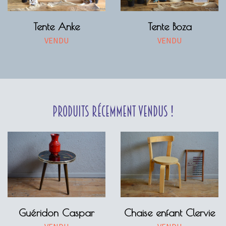
Tente Anke
Tente Boza
VENDU
VENDU
Produits récemment vendus !
Guéridon Caspar
Chaise enfant Clervie