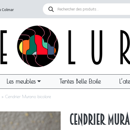
Recherche
de
à Colmar
produits
Les meubles
Tentes Belle Etoile
L’ate
»
Cendrier Murano bicolore
Cendrier Mura