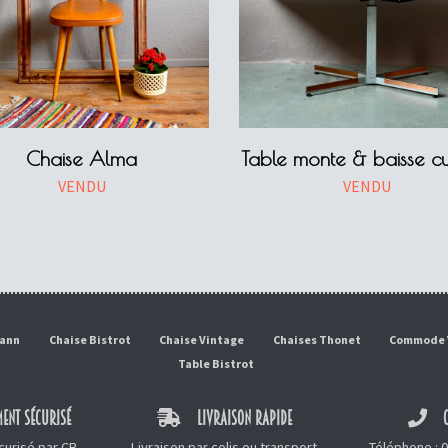
Chaise Alma
Table monte & baisse cu
VENDU
VENDU
mann
Chaise Bistrot
Chaise Vintage
Chaises Thonet
Commode 
Table Bistrot
ENT SÉCURISÉ
LIVRAISON RAPIDE
C
urisé par CB,
Livraison par colis ou transport
Téléphone :
0