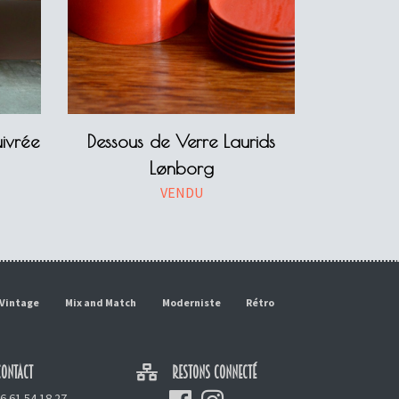
ivrée
Dessous de Verre Laurids
Lønborg
VENDU
Vintage
Mix and Match
Moderniste
Rétro
ONTACT
RESTONS CONNECTÉ
6 61 54 18 27