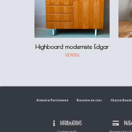
Highboard moderniste Edgar
VENDU
Armoire Parisienne
Bassine en zinc
Chaise Bau
INFORMATIONS
PAIEM
Commande
Paiement séc