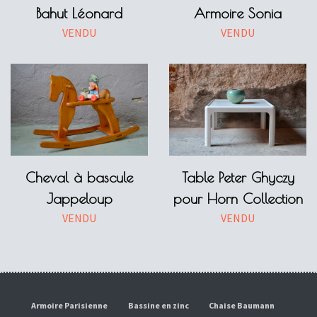
Bahut Léonard
Armoire Sonia
VENDU
VENDU
Cheval à bascule
Table Peter Ghyczy
Jappeloup
pour Horn Collection
VENDU
VENDU
Armoire Parisienne
Bassine en zinc
Chaise Baumann