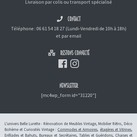
Livraison par colis ou transport spécialisé
CONTACT
Téléphone :
06 61 54 18 27
(Lundi-Vendredi de 10h à 18h)
et
par email
RESTONS CONNECTÉ
NEWSLETTER
[mc4wp_form id="31220"]
L'univers Belle Lurette - Rénovation de Meubles Vintage, Mobilier Rétro, Déco
Bohème et Curiosités Vintage :
Commodes et Armoires
,
étagères et Vitrines
,
Enfilades et Bahuts
,
Bureaux et Secrétaires
,
Tables et Guéridons
,
Chaises et