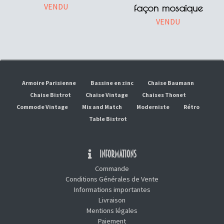
VENDU
façon mosaïque
VENDU
Armoire Parisienne
Bassine en zinc
Chaise Baumann
Chaise Bistrot
Chaise Vintage
Chaises Thonet
Commode Vintage
Mix and Match
Moderniste
Rétro
Table Bistrot
INFORMATIONS
Commande
Conditions Générales de Vente
Informations importantes
Livraison
Mentions légales
Paiement