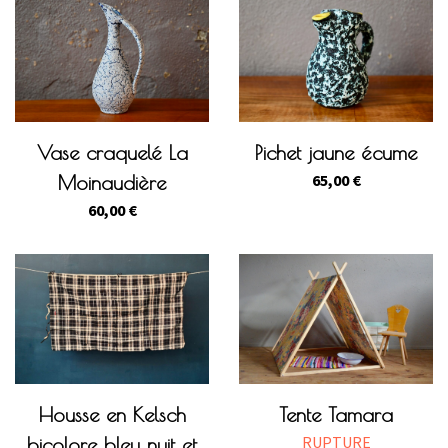
Vase craquelé La
Pichet jaune écume
65,00
€
Moinaudière
60,00
€
Housse en Kelsch
Tente Tamara
RUPTURE
bicolore bleu nuit et