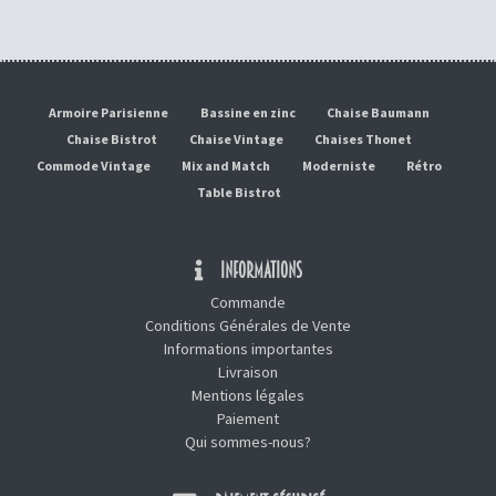
Armoire Parisienne
Bassine en zinc
Chaise Baumann
Chaise Bistrot
Chaise Vintage
Chaises Thonet
Commode Vintage
Mix and Match
Moderniste
Rétro
Table Bistrot
INFORMATIONS
Commande
Conditions Générales de Vente
Informations importantes
Livraison
Mentions légales
Paiement
Qui sommes-nous?