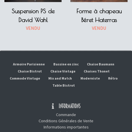
Suspension PS de
Forme à chapeau
David Wahl
Béret Haterras
VENDU
VENDU
Armoire Parisienne
Bassine en zinc
Chaise Baumann
Chaise Bistrot
Chaise Vintage
Chaises Thonet
Commode Vintage
Mix and Match
Moderniste
Rétro
Table Bistrot
INFORMATIONS
Commande
Conditions Générales de Vente
Informations importantes