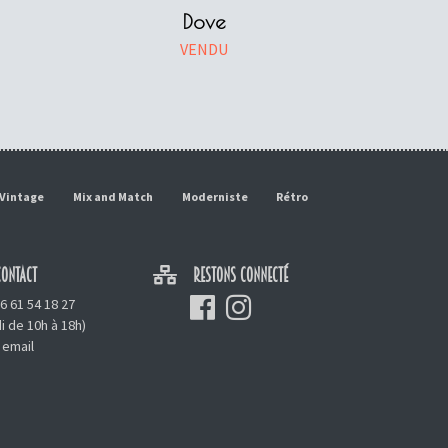
Dove
VENDU
Vintage
Mix and Match
Moderniste
Rétro
ONTACT
RESTONS CONNECTÉ
6 61 54 18 27
i de 10h à 18h)
 email