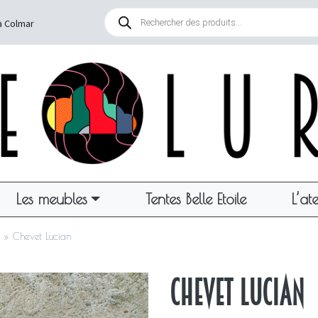
Recherche
de
à Colmar
produits
Les meubles
Tentes Belle Etoile
L’ate
»
Chevet Lucian
Chevet Lucian