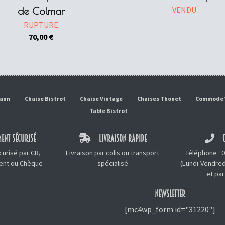
VENDU
de Colmar
RUPTURE
70,00
€
mann
Chaise Bistrot
Chaise Vintage
Chaises Thonet
Commode 
Table Bistrot
ENT SÉCURISÉ
LIVRAISON RAPIDE
C
urisé par CB,
Livraison par colis ou transport
Téléphone :
0
ment ou Chèque
spécialisé
(Lundi-Vendred
et
par
NEWSLETTER
[mc4wp_form id="31220"]