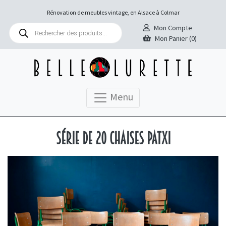
Rénovation de meubles vintage, en Alsace à Colmar
Recherche
Mon Compte
de
Mon Panier (0)
produits
Menu
Série de 20 chaises Patxi