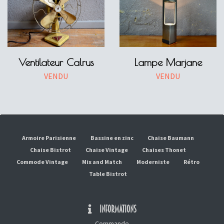
Ventilateur Calrus
Lampe Marjane
VENDU
VENDU
Armoire Parisienne
Bassine en zinc
Chaise Baumann
Chaise Bistrot
Chaise Vintage
Chaises Thonet
Commode Vintage
Mix and Match
Moderniste
Rétro
Table Bistrot
INFORMATIONS
Commande