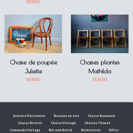
VENDU
Chaise de poupée
Chaises pliantes
Juliette
Mathilda
VENDU
VENDU
Armoire Parisienne
Bassine en zinc
Chaise Baumann
Chaise Bistrot
Chaise Vintage
Chaises Thonet
Commode Vintage
Mix and Match
Moderniste
Rétro