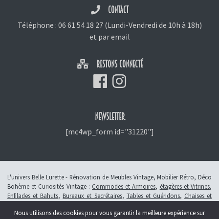
CONTACT
Téléphone :
06 61 54 18 27
(Lundi-Vendredi de 10h à 18h)
et
par email
RESTONS CONNECTÉ
NEWSLETTER
[mc4wp_form id="31220"]
L'univers Belle Lurette - Rénovation de Meubles Vintage, Mobilier Rétro, Déco
Bohème et Curiosités Vintage :
Commodes et Armoires
,
étagères et Vitrines
,
Enfilades et Bahuts
,
Bureaux et Secrétaires
,
Tables et Guéridons
,
Chaises et
Fauteuils
,
Petits Meubles
,
Meubles Enfants
,
Tiroirs
,
Luminaires
Nous utilisons des cookies pour vous garantir la meilleure expérience sur