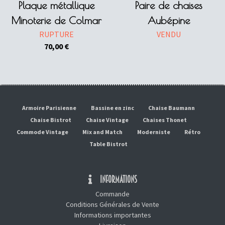
Plaque métallique
Paire de chaises
Minoterie de Colmar
Aubépine
RUPTURE
VENDU
70,00
€
Armoire Parisienne
Bassine en zinc
Chaise Baumann
Chaise Bistrot
Chaise Vintage
Chaises Thonet
Commode Vintage
Mix and Match
Moderniste
Rétro
Table Bistrot
INFORMATIONS
Commande
Conditions Générales de Vente
Informations importantes