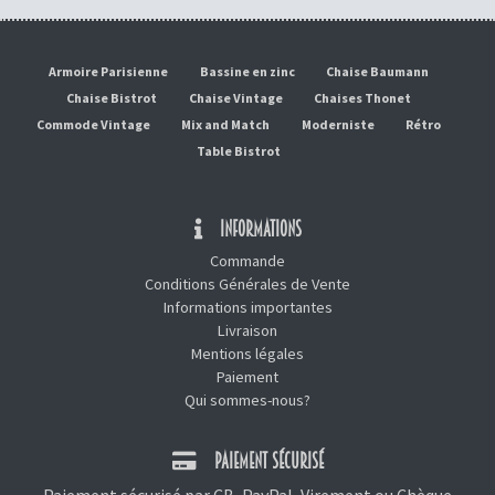
Armoire Parisienne
Bassine en zinc
Chaise Baumann
Chaise Bistrot
Chaise Vintage
Chaises Thonet
Commode Vintage
Mix and Match
Moderniste
Rétro
Table Bistrot
INFORMATIONS
Commande
Conditions Générales de Vente
Informations importantes
Livraison
Mentions légales
Paiement
Qui sommes-nous?
PAIEMENT SÉCURISÉ
Paiement sécurisé par CB, PayPal, Virement ou Chèque