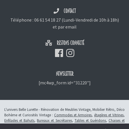
CONTACT
Téléphone :
06 61 54 18 27
(Lundi-Vendredi de 10h à 18h)
et
par email
RESTONS CONNECTÉ
NEWSLETTER
[mc4wp_form id="31220"]
L'univers Belle Lurette - Rénovation de Meubles Vintage, Mobilier Rétro, Déco
Bohème et Curiosités Vintage :
Commodes et Armoires
,
étagères et Vitrines
,
Enfilades et Bahuts
,
Bureaux et Secrétaires
,
Tables et Guéridons
,
Chaises et
Fauteuils
,
Petits Meubles
,
Meubles Enfants
,
Tiroirs
,
Luminaires