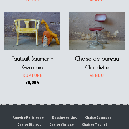
Fauteuil Baumann
Chaise de bureau
Germain
Claudette
RUPTURE
VENDU
70,00
€
Armoire Parisienne
Bassine en zinc
Chaise Baumann
Chaise Bistrot
Chaise Vintage
Chaises Thonet