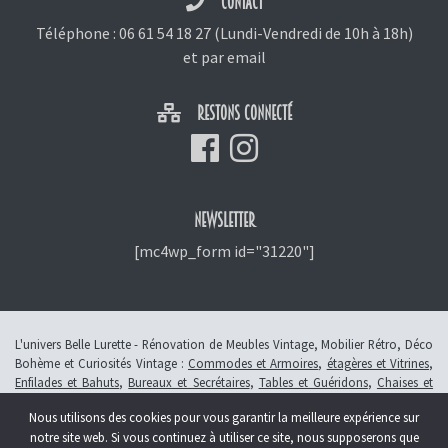
CONTACT
Téléphone :
06 61 54 18 27
(Lundi-Vendredi de 10h à 18h)
et
par email
RESTONS CONNECTÉ
NEWSLETTER
[mc4wp_form id="31220"]
L'univers Belle Lurette - Rénovation de Meubles Vintage, Mobilier Rétro, Déco
Bohème et Curiosités Vintage :
Commodes et Armoires
,
étagères et Vitrines
,
Enfilades et Bahuts
,
Bureaux et Secrétaires
,
Tables et Guéridons
,
Chaises et
Fauteuils
,
Petits Meubles
,
Meubles Enfants
,
Tiroirs
,
Luminaires
Nous utilisons des cookies pour vous garantir la meilleure expérience sur
© 2013 - 2026 L'atelier Belle Lurette - Rénovation de meubles vintage, en
notre site web. Si vous continuez à utiliser ce site, nous supposerons que