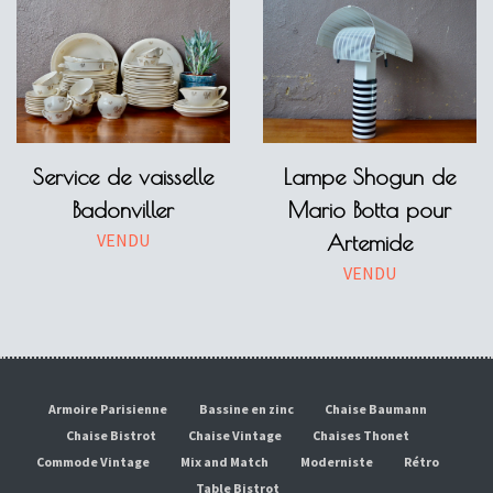
Service de vaisselle
Lampe Shogun de
Badonviller
Mario Botta pour
VENDU
Artemide
VENDU
Armoire Parisienne
Bassine en zinc
Chaise Baumann
Chaise Bistrot
Chaise Vintage
Chaises Thonet
Commode Vintage
Mix and Match
Moderniste
Rétro
Table Bistrot