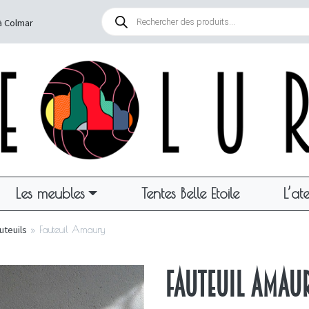
Recherche
de
à Colmar
produits
Les meubles
Tentes Belle Etoile
L’ate
uteuils
»
Fauteuil Amaury
Fauteuil Amau