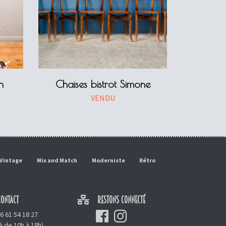
h
Chaises bistrot Simone
VENDU
Vintage
Mix and Match
Moderniste
Rétro
ONTACT
RESTONS CONNECTÉ
6 61 54 18 27
i de 10h à 18h)