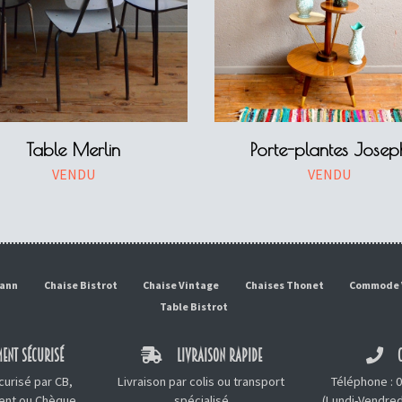
Table Merlin
Porte-plantes Josep
VENDU
VENDU
mann
Chaise Bistrot
Chaise Vintage
Chaises Thonet
Commode 
Table Bistrot
ENT SÉCURISÉ
LIVRAISON RAPIDE
C
urisé par CB,
Livraison par colis ou transport
Téléphone :
0
ment ou Chèque
spécialisé
(Lundi-Vendred