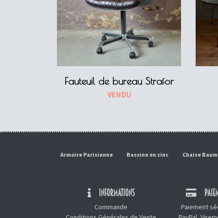
Fauteuil de bureau Strafor
VENDU
Armoire Parisienne
Bassine en zinc
Chaise Bau
INFORMATIONS
PAIEM
Commande
Paiement séc
Conditions Générales de Vente
PayPal, Vire