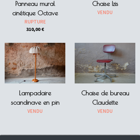
Panneau mural
Chaise Izis
VENDU
cinétique Octave
RUPTURE
310,00
€
Lampadaire
Chaise de bureau
scandinave en pin
Claudette
VENDU
VENDU