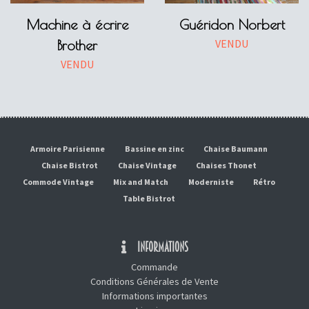
Machine à écrire
Guéridon Norbert
VENDU
Brother
VENDU
Armoire Parisienne
Bassine en zinc
Chaise Baumann
Chaise Bistrot
Chaise Vintage
Chaises Thonet
Commode Vintage
Mix and Match
Moderniste
Rétro
Table Bistrot
INFORMATIONS
Commande
Conditions Générales de Vente
Informations importantes